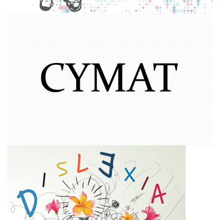
(+54) (379) 4231149 / 4231153