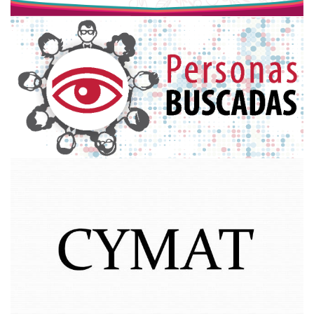
Córdoba 1264 | CP W3400CDT
Corrientes Capital | Provincia de Corrientes
Argentina
(+54) (379) 4231149 / 4231153