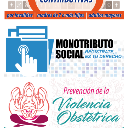
defensordelpueblocorrientes
@hotmail.com
prensadefensordelpueblo
@gmail.com