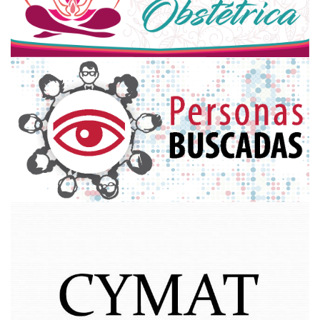
defensordelpueblocorrientes
@hotmail.com
prensadefensordelpueblo
@gmail.com
Córdoba 1264 | CP W3400CDT
Corrientes Capital | Provincia de Corrientes
Argentina
(+54) (379) 4231149 / 4231153