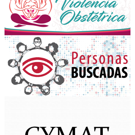
defensordelpueblocorrientes
@hotmail.com
prensadefensordelpueblo
@gmail.com
Córdoba 1264 | CP W3400CDT
Corrientes Capital | Provincia de Corrientes
Argentina