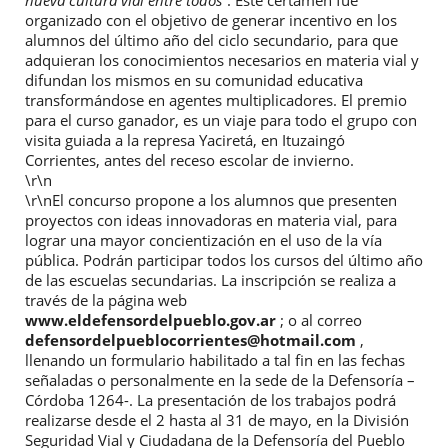
nueva cultura vial entre todos”
. Este certamen fue
organizado con el objetivo de generar incentivo en los
alumnos del último año del ciclo secundario, para que
adquieran los conocimientos necesarios en materia vial y
difundan los mismos en su comunidad educativa
transformándose en agentes multiplicadores. El premio
para el curso ganador, es un viaje para todo el grupo con
visita guiada a la represa Yaciretá, en Ituzaingó
Corrientes, antes del receso escolar de invierno.
\r\n
\r\nEl concurso propone a los alumnos que presenten
proyectos con ideas innovadoras en materia vial, para
lograr una mayor concientización en el uso de la vía
pública. Podrán participar todos los cursos del último año
de las escuelas secundarias. La inscripción se realiza a
través de la página web
www.eldefensordelpueblo.gov.ar
; o al correo
defensordelpueblocorrientes@hotmail.com
,
llenando un formulario habilitado a tal fin en las fechas
señaladas o personalmente en la sede de la Defensoría –
Córdoba 1264-. La presentación de los trabajos podrá
realizarse desde el 2 hasta al 31 de mayo, en la División
Seguridad Vial y Ciudadana de la Defensoría del Pueblo