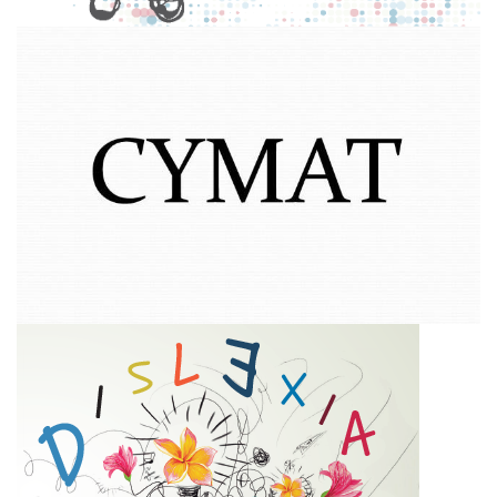
(+54) (379) 4231149 / 4231153