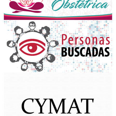
defensordelpueblocorrientes
@hotmail.com
prensadefensordelpueblo
@gmail.com
Córdoba 1264 | CP W3400CDT
Corrientes Capital | Provincia de Corrientes
Argentina
(+54) (379) 4231149 / 4231153